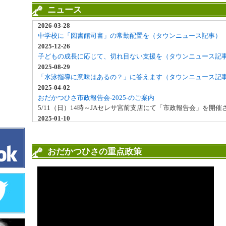
ニュース
2026-03-28
中学校に「図書館司書」の常勤配置を（タウンニュース記事）
2025-12-26
子どもの成長に応じて、切れ目ない支援を（タウンニュース記
2025-08-29
「水泳指導に意味はあるの？」に答えます（タウンニュース記
2025-04-02
おだかつひさ市政報告会-2025-のご案内
5/11（日）14時～JAセレサ宮前支店にて「市政報告会」を開
2025-01-10
かわら版 第30号
「かわら版 第30号」を掲載しました
2024-09-30
おだかつひさの重点政策
かわら版 第29号
「かわら版 第29号」を掲載しました
2024-09-30
「おだかつひさ」と行く日帰り旅行
11/13「筑波宇宙センター（JAXA）見学と筑波ハムにて地場
を募集します。
2024-09-06