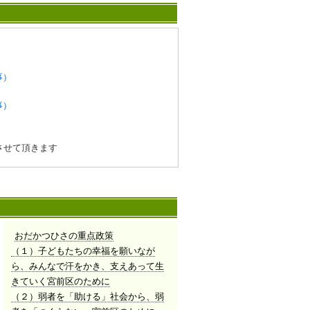
事）
事）
催させて頂きます
おだかつひさの重点政策
（１）子どもたちの幸福を願いなが
ら、みんなで汗をかき、支えあって生
産ショッピング」特別見学ツアーのご参加者
きていく宮前区のために
（２）弱者を「助ける」社会から、弱