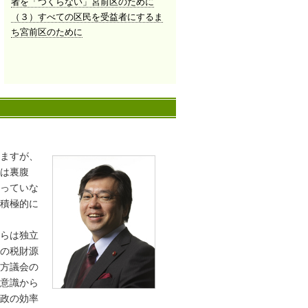
者を「つくらない」宮前区のために
（３）すべての区民を受益者にするま
市政策協議会」を発足しました。
ち宮前区のために
事）
ス記事）
ますが、
は裏腹
っていな
積極的に
らは独立
の税財源
方議会の
意識から
政の効率