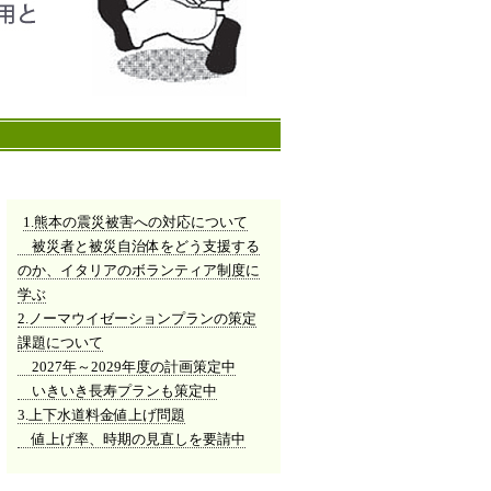
1.熊本の震災被害への対応について
被災者と被災自治体をどう支援する
のか、イタリアのボランティア制度に
学ぶ
2.ノーマウイゼーションプランの策定
課題について
2027年～2029年度の計画策定中
いきいき長寿プランも策定中
3.上下水道料金値上げ問題
値上げ率、時期の見直しを要請中