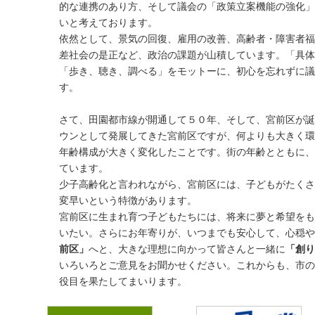
2022-11-11
的な連携のあり方、そして議会の「政策立案機能の強化」
小児医療費助成 中学３年まで拡大（タウンニュース記事）
いと考えております。
～本来なら国が制度を整えるべき～
依然として、景気の回復、雇用の改善、高齢者・障害者福
2022-10-09
差社会の是正など、政治の課題が山積しています。「具体
｢保育施設｣が定員割れ！？（タウンニュース記事）
「歩き、聴き、調べる」をモットーに、初心を忘れずに議
～もっと「地域型保育事業」を知ってほしい～
す。
2022-04-01
おだかつひさPress 第49号
さて、田園都市線が開通して５０年、そして、宮前区が誕
おだかつひさPress「2022年春季号（第49号）」を掲載しました
2022-03-25
ウンとして発展してきた宮前区ですが、何よりも大きく環
「空き家」対策、待ったなし（タウンニュース記事）
年齢構成が大きく変化したことです。街の年齢とともに、
～抑制と利・活用で地域コミュニティ活性化～
ています。
2022-02-11
少子高齢化と言われながら、宮前区には、子どもがたくさ
「交差点」のストレス軽減へ（タウンニュース記事）
変早いという特徴があります。
～宮前区の渋滞を解消し、住みやすいまちに～
宮前区に生まれ育つ子どもたちには、将来に夢と希望をも
2022-02-01
いたい。さらにお年寄りが、いつまでも安心して、心穏や
かわら版 第18号
「かわら版 第18号」を掲載しました
前区」
へと、大きな理想に向かって皆さんと一緒に
「創り
2021-12-24
いろいろとご意見をお聞かせください。これからも、市の
コロナ禍を鷺沼再開発深化への好機に（タウンニュース記事）
役目を果たしてまいります。
～地域生活拠点としての利便性の向上を追求～
2021-09-22