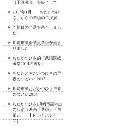
（予算議会）を終了して
2017年1月 「おだかつひ
さ」からの年頭のご挨拶
４期目の当選を果たしまし
た
川崎市議会議員選挙が始ま
りました
おだかつひさ的『衆議院総
選挙2014の総括』
あなたとおだかつひさの早
春のつどい－2015－
川崎市議おだかつひさ早春
のつどい2014
おだかつひさ(川崎市議)×山
内和彦（映画「選挙」「選
挙2」） 【トライアルＴ
Ｖ】